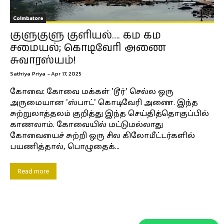
Coimbatore
குளுகுளு குளியல்…. கம கம
சமையல்; கொடிவேரி அணை
சுவாரஸ்யம்!
Sathiya Priya
-
Apr 17, 2025
கோவை: கோவை மக்கள் 'டூர்' செல்ல ஒரு
அருமையான 'ஸ்பாட்' கொடிவேரி அணை. இந்த
சுற்றுலாத்தலம் குறித்து இந்த செய்தித்தொகுப்பில்
காணலாம். கோவையில் மட்டுமல்லாது
கோவையைச் சுற்றி ஒரு சில கிலோமீட்டர்களில்
பயணித்தால், பொழுதைக்...
Read more