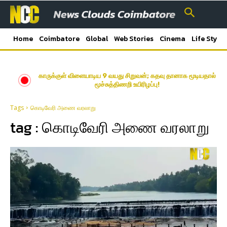
Home
Coimbatore
Global
Web Stories
Cinema
Life Style
காருக்குள் விளையாடிய 9 வயது சிறுவன்; கதவு தானாக மூடியதால்
மூச்சுத்திணறி உயிரிழப்பு!
Tags
கொடிவேரி அணை வரலாறு
tag :
கொடிவேரி அணை வரலாறு