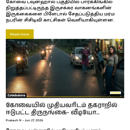
கோவை டவுன்ஹால் பகுதியில் பார்க்கிங்கில்
நிறுத்தப்பட்டிருந்த இருசக்கர வாகனங்களின்
இருக்கைகளை பிளேடால் சேதப்படுத்திய மர்ம
நபரின் சிசிடிவி காட்சிகள் வெளியாகியுள்ளன.
Read more
Coimbatore
கோவையில் முதியவரிடம் தகராறில்
ஈடுபட்ட திருநங்கை- வீடியோ...
Prakash N
-
Jun 27, 2026