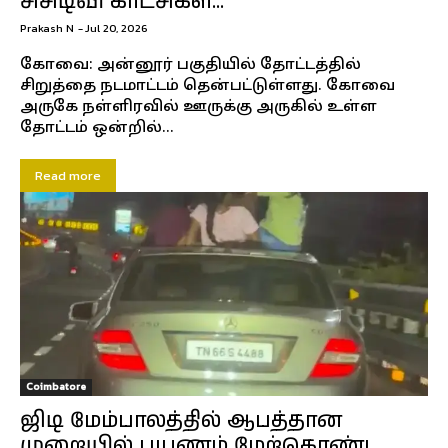
சிசிடிவி காட்சிகள்…
Prakash N
-
Jul 20, 2026
கோவை: அன்னூர் பகுதியில் தோட்டத்தில்
சிறுத்தை நடமாட்டம் தென்பட்டுள்ளது. கோவை
அருகே நள்ளிரவில் ஊருக்கு அருகில் உள்ள
தோட்டம் ஒன்றில்...
Read more
Coimbatore
ஜிடி மேம்பாலத்தில் ஆபத்தான
முறையில் பயணம் மேற்கொண்ட...