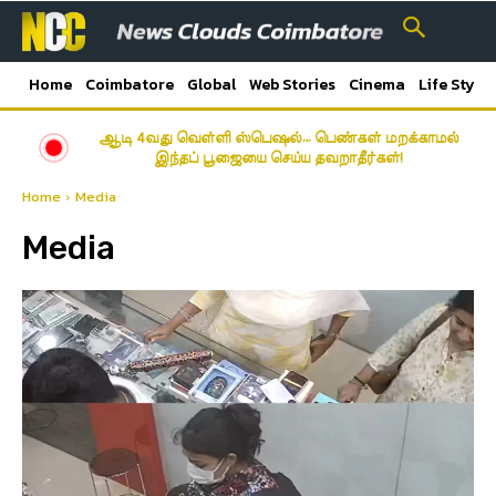
Home
Coimbatore
Global
Web Stories
Cinema
Life Style
ஆடி 4வது வெள்ளி ஸ்பெஷல்… பெண்கள் மறக்காமல்
இந்தப் பூஜையை செய்ய தவறாதீர்கள்!
Home
Media
Media