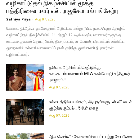
வழிகாட்டுதல் நிகழ்ச்சியில் மூத்த
பத்திரிகையாளர் எல். ராஜகோபால் பங்கேற்பு
Sathiya Priya
-
Aug 07, 2026
கோவை ஜி.ஆர்.டி. தாமோதரன் அறிவியல் கல்லூரியில் நடைபெற்ற தொழில்
வழிகாட்டுதல் நிகழ்ச்சியில், 11 மற்றும் 12-ஆம் வகுப்பு மாணவர்களுக்கு
ஊடகம், தகவல் தொடர்பியல், திரைப்படம், வானொலி, பிராண்டிங் உள்ளிட்ட
துறைகளில் உள்ள வேலைவாய்ப்புகள் குறித்து முன்னணி நிபுணர்கள்
வழிகாட்டினர்.
தவெக அரசின் பட்ஜெட்டுக்கு
கவுண்டம்பாளையம் MLA கனிமொழி சந்தோஷ்
புகழாரம் !!
Aug 07, 2026
உக்கடத்தில் பயங்கரம்; ஆயுதங்களுடன் வீட்டைச்
சூழ்ந்த கும்பல்… 5 பேர் கைது
Aug 07, 2026
ஆடி வெள்ளி- கோவையில் பாம்பு புற்று வேப்பிலை