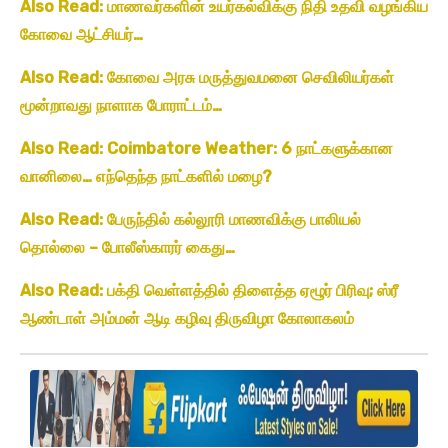
Also Read: மாணவர்களின் உயர்கல்விக்கு நிதி உதவி வழங்கிய
கோவை ஆட்சியர்…
Also Read: கோவை அரசு மருத்துவமனை செவிலியர்கள்
மூன்றாவது நாளாக போராட்டம்…
Also Read: Coimbatore Weather: 6 நாட்களுக்கான
வானிலை… எந்தெந்த நாட்களில் மழை?
Also Read: பேருந்தில் கல்லூரி மாணவிக்கு பாலியல்
தொல்லை – போலீஸ்காரர் கைது…
Also Read: பக்தி வெள்ளத்தில் திளைத்த ஏழூர் பிரிவு; ஸ்ரீ
ஆண்டாள் அம்மன் ஆடி கழிவு திருவிழா கோலாகலம்