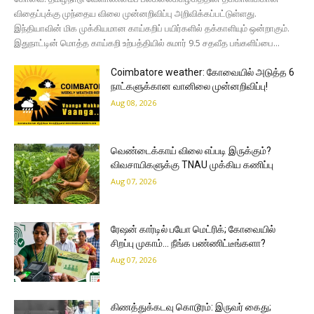
விதைப்புக்கு முந்தைய விலை முன்னறிவிப்பு அறிவிக்கப்பட்டுள்ளது.
இந்தியாவின் மிக முக்கியமான காய்கறிப் பயிர்களில் தக்காளியும் ஒன்றாகும்.
இதுநாட்டின் மொத்த காய்கறி உற்பத்தியில் சுமார் 9.5 சதவீத பங்களிப்பை...
Coimbatore weather: கோவையில் அடுத்த 6
நாட்களுக்கான வானிலை முன்னறிவிப்பு!
Aug 08, 2026
வெண்டைக்காய் விலை எப்படி இருக்கும்?
விவசாயிகளுக்கு TNAU முக்கிய கணிப்பு
Aug 07, 2026
ரேஷன் கார்டில் பயோ மெட்ரிக்; கோவையில்
சிறப்பு முகாம்… நீங்க பண்ணிட்டீங்களா?
Aug 07, 2026
கிணத்துக்கடவு கொடூரம்: இருவர் கைது;