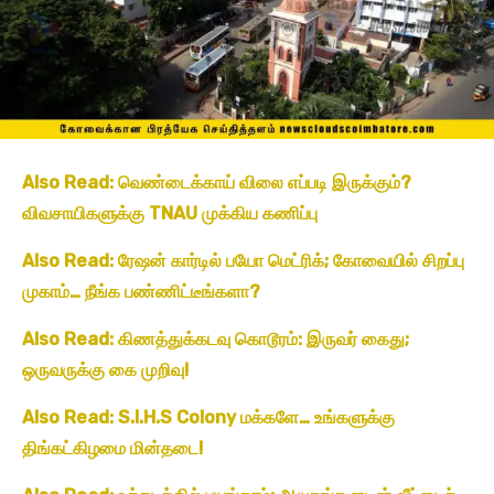
Also Read: வெண்டைக்காய் விலை எப்படி இருக்கும்?
விவசாயிகளுக்கு TNAU முக்கிய கணிப்பு
Also Read: ரேஷன் கார்டில் பயோ மெட்ரிக்; கோவையில் சிறப்பு
முகாம்… நீங்க பண்ணிட்டீங்களா?
Also Read: கிணத்துக்கடவு கொடூரம்: இருவர் கைது;
ஒருவருக்கு கை முறிவு!
Also Read: S.I.H.S Colony மக்களே… உங்களுக்கு
திங்கட்கிழமை மின்தடை!