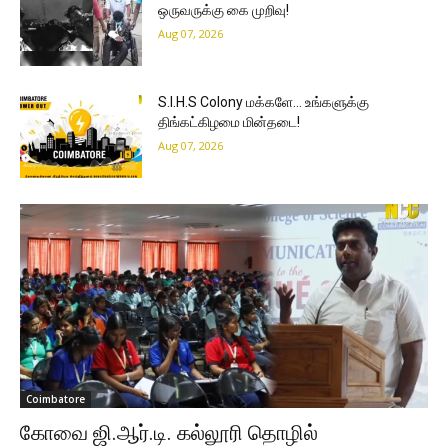
ஒருவருக்கு கை முறிவு!
Aug 07, 2026
S.I.H.S Colony மக்களே… உங்களுக்கு
திங்கட்கிழமை மின்தடை!
Aug 07, 2026
Coimbatore
கோவை ஜி.ஆர்.டி. கல்லூரி தொழில்