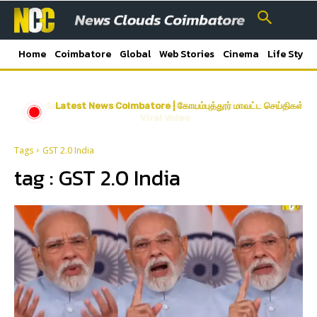
Home
Coimbatore
Global
Web Stories
Cinema
Life Style
கோவையில் நூதன மோசடி! போலி GPay காட்டி தப்பிய வாலிபர்-
Latest News Coimbatore | கோயம்புத்தூர் மாவட்ட செய்திகள்
Viral video
Tags
GST 2.0 India
tag :
GST 2.0 India