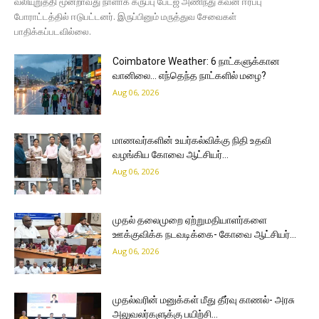
வலியுறுத்தி மூன்றாவது நாளாக கருப்பு பேட்ஜ் அணிந்து கவன ஈர்ப்பு
போராட்டத்தில் ஈடுபட்டனர். இருப்பினும் மருத்துவ சேவைகள்
பாதிக்கப்படவில்லை.
Coimbatore Weather: 6 நாட்களுக்கான
வானிலை… எந்தெந்த நாட்களில் மழை?
Aug 06, 2026
மாணவர்களின் உயர்கல்விக்கு நிதி உதவி
வழங்கிய கோவை ஆட்சியர்…
Aug 06, 2026
முதல் தலைமுறை ஏற்றுமதியாளர்களை
ஊக்குவிக்க நடவடிக்கை- கோவை ஆட்சியர்…
Aug 06, 2026
முதல்வரின் மனுக்கள் மீது தீர்வு காணல்- அரசு
அலுவலர்களுக்கு பயிற்சி…