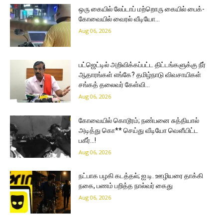
ஒரு கையில் லேப்டாப் மற்றொரு கையில் பைக்-
கோவையில் வைரல் வீடியோ…
Aug 06, 2026
பட்ஜெட்டில் அறிவிக்கப்பட்ட திட்டங்களுக்கு நீர்
ஆதாரங்கள் எங்கே? தமிழ்நாடு விவசாயிகள்
சங்கத் தலைவர் கேள்வி…
Aug 06, 2026
கோவையில் கொடூரம்; நண்பனை சுத்தியால்
அடித்து கொ** செய்து வீடியோ வெளீயிட்ட
பகீர்…!
Aug 06, 2026
நட்பாக பழகி கடத்தல்; ஐ.டி. ஊழியரை தாக்கி
நகை, பணம் பறித்த நால்வர் கைது
Aug 06, 2026