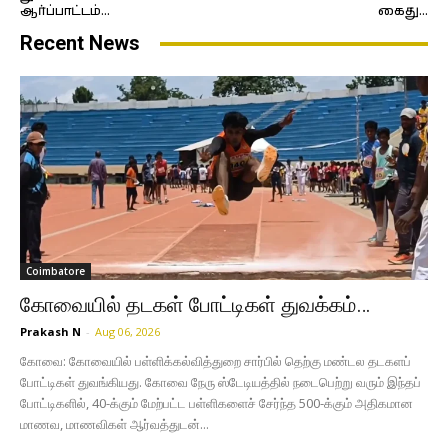
ஆர்ப்பாட்டம்…
கைது…
Recent News
Coimbatore
கோவையில் தடகள் போட்டிகள் துவக்கம்…
Prakash N
-
Aug 06, 2026
கோவை: கோவையில் பள்ளிக்கல்வித்துறை சார்பில் தெற்கு மண்டல தடகளப்
போட்டிகள் துவங்கியது. கோவை நேரு ஸ்டேடியத்தில் நடைபெற்று வரும் இந்தப்
போட்டிகளில், 40-க்கும் மேற்பட்ட பள்ளிகளைச் சேர்ந்த 500-க்கும் அதிகமான
மாணவ, மாணவிகள் ஆர்வத்துடன்...