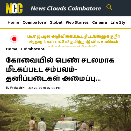
Home
Coimbatore
Global
Web Stories
Cinema
Life Style
பட்ஜெட்டில் அறிவிக்கப்பட்ட திட்டங்களுக்கு நீர்
ஆதாரங்கள் எங்கே? தமிழ்நாடு விவசாயிகள்
சங்கத் தலைவர் கேள்வி…
Home
Coimbatore
கோவையில் பெண் சடலமாக
மீட்கப்பட்ட சம்பவம்-
தனிப்படைகள் அமைப்பு…
By
Prakash N
Jun 25, 2026 02:08 PM