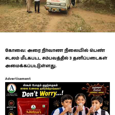
கோவை: அரை நிர்வாண நிலையில் பெண்
சடலம் மீட்கபட்ட சம்பவத்தில் 3 தனிப்படைகள்
அமைக்கப்பட்டுள்ளது.
Advertisement