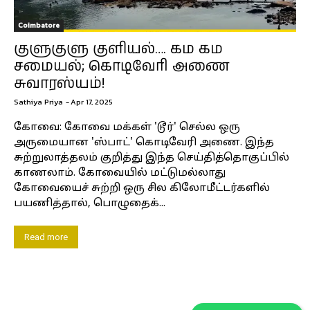
Coimbatore
குளுகுளு குளியல்…. கம கம
சமையல்; கொடிவேரி அணை
சுவாரஸ்யம்!
Sathiya Priya
-
Apr 17, 2025
கோவை: கோவை மக்கள் 'டூர்' செல்ல ஒரு
அருமையான 'ஸ்பாட்' கொடிவேரி அணை. இந்த
சுற்றுலாத்தலம் குறித்து இந்த செய்தித்தொகுப்பில்
காணலாம். கோவையில் மட்டுமல்லாது
கோவையைச் சுற்றி ஒரு சில கிலோமீட்டர்களில்
பயணித்தால், பொழுதைக்...
Read more