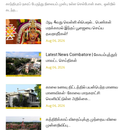
காந்திபுரம் நகரப் பேருந்து நிலையம் முன்பு உள்ள செல்போன் கடை ஒன்றில்
கடந்த...
ஆடி 4வது வெள்ளி ஸ்பெஷல்… பெண்கள்
மறக்காமல் இந்தப் பூஜையை செய்ய
தவறாதீர்கள்!
Aug 06, 2026
Latest News Coimbatore | கோயம்புத்தூர்
மாவட்ட செய்திகள்
Aug 06, 2026
காலை உணவு திட்டத்தில் பயன்பெற்ற மாணவ
மாணவிகள்- கோவை மாநகராட்சி
வெளியிட்டுள்ள அறிக்கை…
Aug 06, 2026
கத்திரிக்காய் விதைப்புக்கு முந்தைய விலை
முன்னறிவிப்பு…