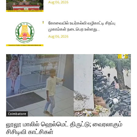
Aug 06, 2026
கோவையில் உயர்கல்வி வழிகாட்டி சிறப்பு
முகாம்கள் நடைபெற உள்ளது…
Aug 06, 2026
Coimbatore
லூலூ மாலில் ஹெல்மெட் திருட்டு; வைரலாகும்
சிசிடிவி காட்சிகள்