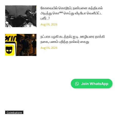
கோவையில் கொடூரம்; நண்பனை சுத்தியால்
அடித்து கொ** செய்து வீடியோ வெளீயிட்ட
பகீர்…!
Aug 06, 2026
நட்பாக பழகி கடத்தல்; ஐ.டி. ஊழியரை தாக்கி
நகை, பணம் பறித்த நால்வர் கைது
Aug 06, 2026
Join WhatsApp
Coimbatore