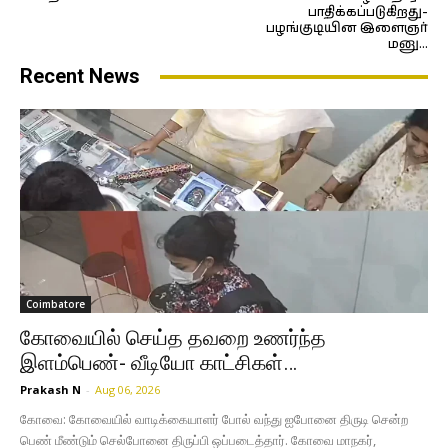
பாதிக்கப்படுகிறது-
பழங்குடியின இளைஞர்
மனு…
Recent News
Coimbatore
கோவையில் செய்த தவறை உணர்ந்த
இளம்பெண்- வீடியோ காட்சிகள்…
Prakash N
-
Aug 06, 2026
கோவை: கோவையில் வாடிக்கையாளர் போல் வந்து ஐபோனை திருடி சென்ற
பெண் மீண்டும் செல்போனை திருப்பி ஒப்படைத்தார். கோவை மாநகர்,