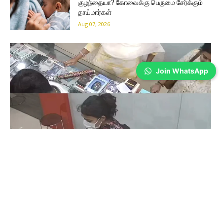
குழந்தையா? கோவைக்கு பெருமை சேர்க்கும்
தாய்மார்கள்
Aug 07, 2026
Join WhatsApp
Coimbatore
கோவையில் செய்த தவறை உணர்ந்த
இளம்பெண்- வீடியோ காட்சிகள்…
Prakash N
-
Aug 06, 2026
கோவை காந்திபுரம் செல்போன் கடையில் வாடிக்கையாளர் போல் நடித்து
ஐபோன் 13-ஐ திருடிச் சென்ற இளம்பெண், சிசிடிவி காட்சிகள் வைரலானதைத்
தொடர்ந்து தனது தவறை ஒப்புக்கொண்டு செல்போனை மீண்டும் கடையில்