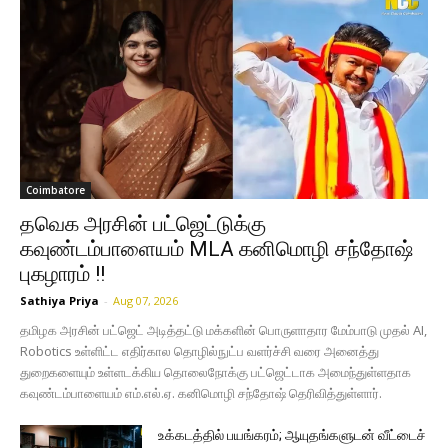
Coimbatore
தவெக அரசின் பட்ஜெட்டுக்கு
கவுண்டம்பாளையம் MLA கனிமொழி சந்தோஷ்
புகழாரம் !!
Sathiya Priya
-
Aug 07, 2026
தமிழக அரசின் பட்ஜெட் அடித்தட்டு மக்களின் பொருளாதார மேம்பாடு முதல் AI,
Robotics உள்ளிட்ட எதிர்கால தொழில்நுட்ப வளர்ச்சி வரை அனைத்து
துறைகளையும் உள்ளடக்கிய தொலைநோக்கு பட்ஜெட்டாக அமைந்துள்ளதாக
கவுண்டம்பாளையம் எம்.எல்.ஏ. கனிமொழி சந்தோஷ் தெரிவித்துள்ளார்.
உக்கடத்தில் பயங்கரம்; ஆயுதங்களுடன் வீட்டைச்