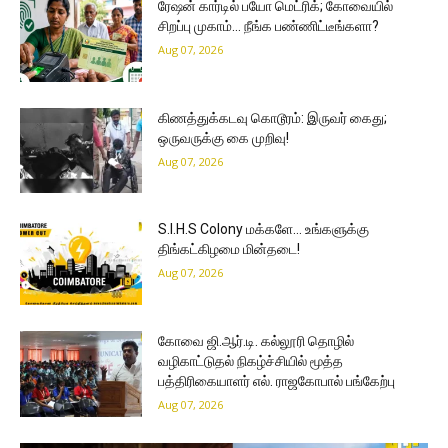
ரேஷன் கார்டில் பயோ மெட்ரிக்; கோவையில்
சிறப்பு முகாம்… நீங்க பண்ணிட்டீங்களா?
Aug 07, 2026
கிணத்துக்கடவு கொடூரம்: இருவர் கைது;
ஒருவருக்கு கை முறிவு!
Aug 07, 2026
S.I.H.S Colony மக்களே… உங்களுக்கு
திங்கட்கிழமை மின்தடை!
Aug 07, 2026
கோவை ஜி.ஆர்.டி. கல்லூரி தொழில்
வழிகாட்டுதல் நிகழ்ச்சியில் மூத்த
பத்திரிகையாளர் எல். ராஜகோபால் பங்கேற்பு
Aug 07, 2026