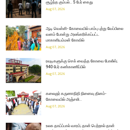
சூழ்ந்த கும்பல்… 5 பேர் கைது
Aug 07, 2026
ஆடி வெள்ளி- கோவையில் பாம்பு புற்று வேப்பிலை
வனம் போன்று அலங்கரிக்கப்பட்ட
மாகாளியம்மன் கோவில்
Aug 07, 2026
ரவுடிகளுக்கு செக் வைத்த கோவை போலீஸ்;
940 பேர் கண்காணிப்பில்
Aug 07, 2026
கலைஞர் கருணாநிதி நினைவு தினம்-
கோவையில் அஞ்சலி…
Aug 07, 2026
உலக தாய்ப்பால் வாரம்; தான் பெற்றால் தான்