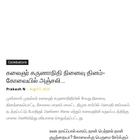
Coimbatore
கலைஞர் கருணாநிதி நினைவு தினம்-
கோவையில் அஞ்சலி…
Prakash N
-
Aug 07, 2026
முன்னாள் முதல்வர் கலைஞர் கருணாநிதியின் 8-வது நினைவு
தினத்தையொட்டி, கோவை மாநகர் மாவட்ட திமுக சார்பில் அமைதி ஊர்வலம்
நடத்தப்பட்டு, பேரறிஞர் அண்ணா சிலை மற்றும் கலைஞரின் உருவப்படத்திற்கு
மாலை அணிவித்து மரியாதை செலுத்தப்பட்டது.
உலக தாய்ப்பால் வாரம்; தான் பெற்றால் தான்
குழந்தையா? கோவைக்கு பெருமை சேர்க்கும்