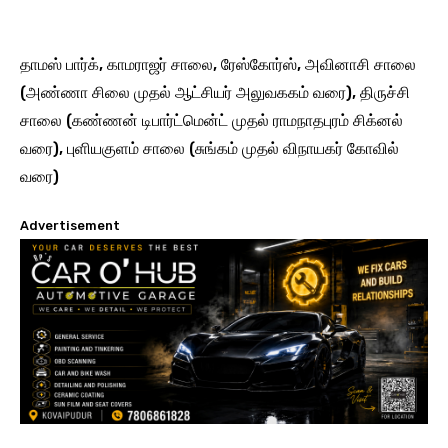
Power Shutdown Coimbatore:
தாமஸ் பார்க், காமராஜர் சாலை, ரேஸ்கோர்ஸ், அவினாசி சாலை
(அண்ணா சிலை முதல் ஆட்சியர் அலுவககம் வரை), திருச்சி
சாலை (கண்ணன் டிபார்ட்மென்ட் முதல் ராமநாதபுரம் சிக்னல்
வரை), புளியகுளம் சாலை (சுங்கம் முதல் விநாயகர் கோவில்
வரை)
Advertisement