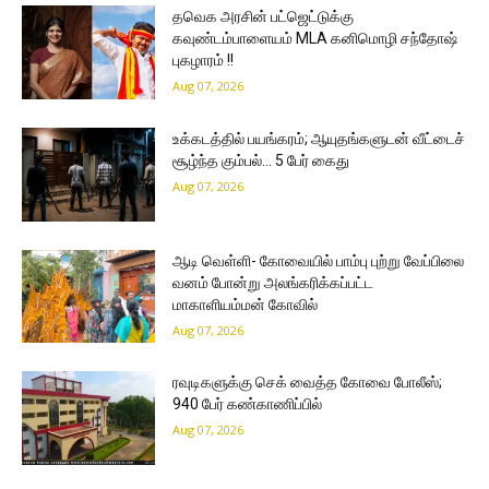
தவெக அரசின் பட்ஜெட்டுக்கு
கவுண்டம்பாளையம் MLA கனிமொழி சந்தோஷ்
புகழாரம் !!
Aug 07, 2026
உக்கடத்தில் பயங்கரம்; ஆயுதங்களுடன் வீட்டைச்
சூழ்ந்த கும்பல்… 5 பேர் கைது
Aug 07, 2026
ஆடி வெள்ளி- கோவையில் பாம்பு புற்று வேப்பிலை
வனம் போன்று அலங்கரிக்கப்பட்ட
மாகாளியம்மன் கோவில்
Aug 07, 2026
ரவுடிகளுக்கு செக் வைத்த கோவை போலீஸ்;
940 பேர் கண்காணிப்பில்
Aug 07, 2026