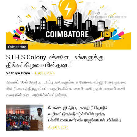
Coimbatore
S.I.H.S Colony மக்களே… உங்களுக்கு
திங்கட்கிழமை மின்தடை!
Sathiya Priya
-
Aug 07, 2026
ஆகஸ்ட் 10-ம் தேதி பராமரிப்பு பணிகளுக்காக கோவை எம்.ஜி. ரோடு துணை
மின் நிலையத்திற்கு உட்பட்ட பகுதிகளில் காலை 9 மணி முதல் மாலை 5 மணி
வரை மின் தடை அறிவிக்கப்பட்டுள்ளது.
கோவை ஜி.ஆர்.டி. கல்லூரி தொழில்
வழிகாட்டுதல் நிகழ்ச்சியில் மூத்த
பத்திரிகையாளர் எல். ராஜகோபால் பங்கேற்பு
Aug 07, 2026