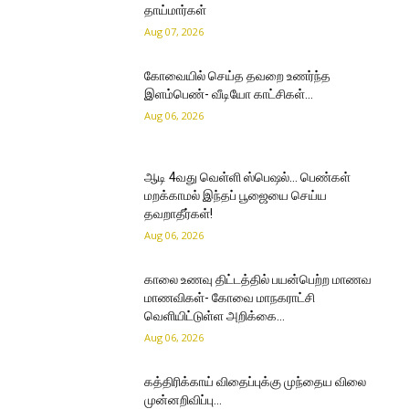
தாய்மார்கள்
Aug 07, 2026
கோவையில் செய்த தவறை உணர்ந்த
இளம்பெண்- வீடியோ காட்சிகள்…
Aug 06, 2026
ஆடி 4வது வெள்ளி ஸ்பெஷல்… பெண்கள்
மறக்காமல் இந்தப் பூஜையை செய்ய
தவறாதீர்கள்!
Aug 06, 2026
காலை உணவு திட்டத்தில் பயன்பெற்ற மாணவ
மாணவிகள்- கோவை மாநகராட்சி
வெளியிட்டுள்ள அறிக்கை…
Aug 06, 2026
கத்திரிக்காய் விதைப்புக்கு முந்தைய விலை
முன்னறிவிப்பு…