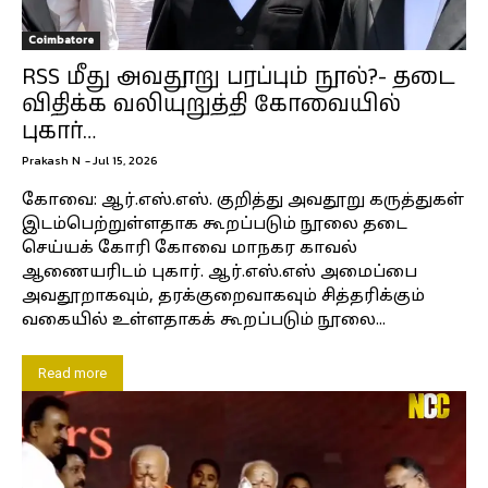
Coimbatore
RSS மீது அவதூறு பரப்பும் நூல்?- தடை
விதிக்க வலியுறுத்தி கோவையில்
புகார்…
Prakash N
-
Jul 15, 2026
கோவை: ஆர்.எஸ்.எஸ். குறித்து அவதூறு கருத்துகள்
இடம்பெற்றுள்ளதாக கூறப்படும் நூலை தடை
செய்யக் கோரி கோவை மாநகர காவல்
ஆணையரிடம் புகார். ஆர்.எஸ்.எஸ் அமைப்பை
அவதூறாகவும், தரக்குறைவாகவும் சித்தரிக்கும்
வகையில் உள்ளதாகக் கூறப்படும் நூலை...
Read more