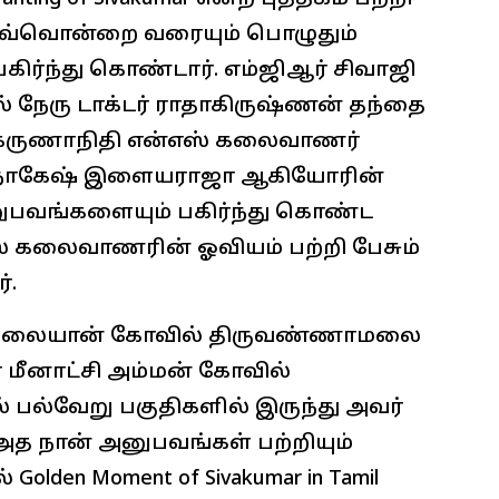
ஒவ்வொன்றை வரையும் பொழுதும்
பகிர்ந்து கொண்டார். எம்ஜிஆர் சிவாஜி
ேரு டாக்டர் ராதாகிருஷ்ணன் தந்தை
 கருணாநிதி என்எஸ் கலைவாணர்
கர் நாகேஷ் இளையராஜா ஆகியோரின்
னுபவங்களையும் பகிர்ந்து கொண்ட
ஸ் கலைவாணரின் ஓவியம் பற்றி பேசும்
்.
 ஏழுமலையான் கோவில் திருவண்ணாமலை
மீனாட்சி அம்மன் கோவில்
் பல்வேறு பகுதிகளில் இருந்து அவர்
அத நான் அனுபவங்கள் பற்றியும்
olden Moment of Sivakumar in Tamil