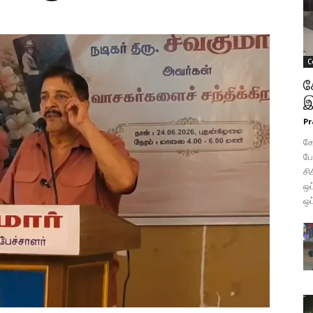
C
க
இ
Pr
கோ
போ
சி
ஒப
ஒப