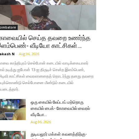
oimbatore
ோவையில் செய்த தவறை உணர்ந்த
ளம்பெண்- வீடியோ காட்சிகள்…
akash N
-
Aug 06, 2026
வை காந்திபுரம் செல்போன் கடையில் வாடிக்கையாளர்
ல் நடித்து ஐபோன் 13-ஐ திருடிச் சென்ற இளம்பெண்,
சிடிவி காட்சிகள் வைரலானதைத் தொடர்ந்து தனது தவறை
்புக்கொண்டு செல்போனை மீண்டும் கடையில்
்படைத்தார்.
ஒரு கையில் லேப்டாப் மற்றொரு
கையில் பைக்- கோவையில் வைரல்
வீடியோ…
Aug 06, 2026
துடியலூர் மக்கள் கவனத்திற்கு-