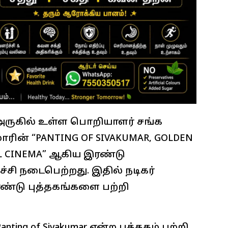
ுகில் உள்ள பொறியாளர் சங்க
ாரின் “PANTING OF SIVAKUMAR, GOLDEN
IL CINEMA” ஆகிய இரண்டு
்சி நடைபெற்றது. இதில் நடிகர்
ண்டு புத்தகங்களை பற்றி
ting of Sivakumar என்ற புத்தகம் பற்றி