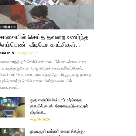
oimbatore
ோவையில் செய்த தவறை உணர்ந்த
ளம்பெண்- வீடியோ காட்சிகள்…
akash N
-
Aug 06, 2026
வை காந்திபுரம் செல்போன் கடையில் வாடிக்கையாளர்
ல் நடித்து ஐபோன் 13-ஐ திருடிச் சென்ற இளம்பெண்,
சிடிவி காட்சிகள் வைரலானதைத் தொடர்ந்து தனது தவறை
்புக்கொண்டு செல்போனை மீண்டும் கடையில்
்படைத்தார்.
ஒரு கையில் லேப்டாப் மற்றொரு
கையில் பைக்- கோவையில் வைரல்
வீடியோ…
Aug 06, 2026
துடியலூர் மக்கள் கவனத்திற்கு-