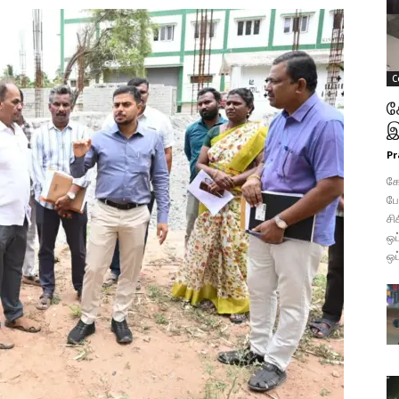
C
க
இ
Pr
கோ
போ
சி
ஒப
ஒப