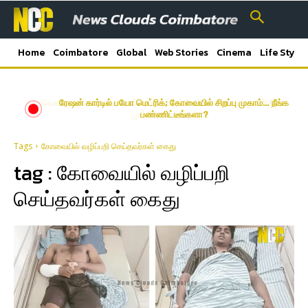
Home
Coimbatore
Global
Web Stories
Cinema
Life Style
வெண்டைக்காய் விலை எப்படி இருக்கும்? விவசாயிகளுக்கு TNAU
ரேஷன் கார்டில் பயோ மெட்ரிக்; கோவையில் சிறப்பு முகாம்… நீங்க
முக்கிய கணிப்பு
பண்ணிட்டீங்களா?
Tags
கோவையில் வழிப்பறி செய்தவர்கள் கைது
tag :
கோவையில் வழிப்பறி
செய்தவர்கள் கைது