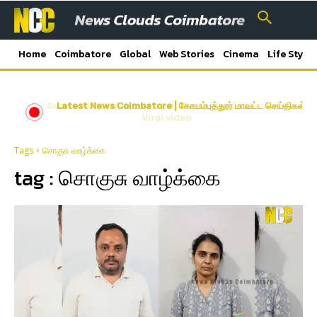
Home
Coimbatore
Global
Web Stories
Cinema
Life Style
கோவையில் நூதன மோசடி! போலி GPay காட்டி தப்பிய வாலிபர்-
Latest News Coimbatore | கோயம்புத்தூர் மாவட்ட செய்திகள்
Viral video
Tags
சொகுசு வாழ்க்கை
tag :
சொகுசு வாழ்க்கை