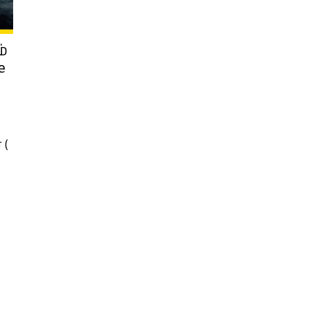
்
e
 (