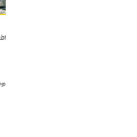
்!
றை