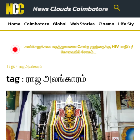
Home
Coimbatore
Global
Web Stories
Cinema
Life Style
Latest News Coimbatore | கோயம்புத்தூர் மாவட்ட செய்திகள்
காய்ச்சலுக்காக மருத்துவமனை சென்ற குழந்தைக்கு HIV பாதிப்பு!
கோவையில் சோகம்…
Tags
ராஜ அலங்காரம்
tag :
ராஜ அலங்காரம்