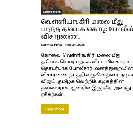
Coimbatore
வெள்ளியங்கிரி மலை மீது
பறந்த த.வெ.க கொடி; போலீஸ
விசாரணை…
Sathiya Priya
-
Feb 24, 2025
கோவை: வெள்ளிங்கிரி மலை மீது
த.வெ.க கொடி பறக்க விட்ட விவகாரம்
தொடர்பாக போலீசார், வனத்துறையின
விசாரணை நடத்தி வருகின்றனர். நடிகர
விஜய், தமிழக வெற்றிக் கழகத்தின்
தலைவராக ஆனதில் இருந்தே, அவரது
ரசிகர்கள்...
Read more