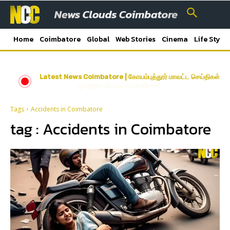
Home
Coimbatore
Global
Web Stories
Cinema
Life Style
Latest News Coimbatore | கோயம்புத்தூர் மாவட்ட செய்திகள்
ஆடி 4வது வெள்ளி ஸ்பெஷல்… பெண்கள் மறக்காமல் இந்தப்
பூஜையை செய்ய தவறாதீர்கள்!
Tags
Accidents in Coimbatore
tag :
Accidents in Coimbatore