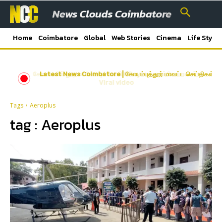
Home
Coimbatore
Global
Web Stories
Cinema
Life Style
கோவையில் நூதன மோசடி! போலி GPay காட்டி தப்பிய வாலிபர்-
Latest News Coimbatore | கோயம்புத்தூர் மாவட்ட செய்திகள்
Viral video
Tags
Aeroplus
tag :
Aeroplus