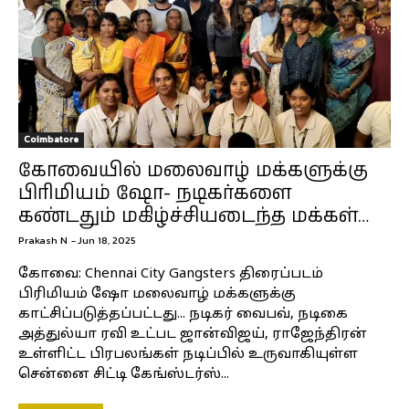
Coimbatore
கோவையில் மலைவாழ் மக்களுக்கு
பிரிமியம் ஷோ- நடிகர்களை
கண்டதும் மகிழ்ச்சியடைந்த மக்கள்…
Prakash N
-
Jun 18, 2025
கோவை: Chennai City Gangsters திரைப்படம்
பிரிமியம் ஷோ மலைவாழ் மக்களுக்கு
காட்சிப்படுத்தப்பட்டது... நடிகர் வைபவ், நடிகை
அத்துல்யா ரவி உட்பட ஜான்விஜய், ராஜேந்திரன்
உள்ளிட்ட பிரபலங்கள் நடிப்பில் உருவாகியுள்ள
சென்னை சிட்டி கேங்ஸ்டர்ஸ்...