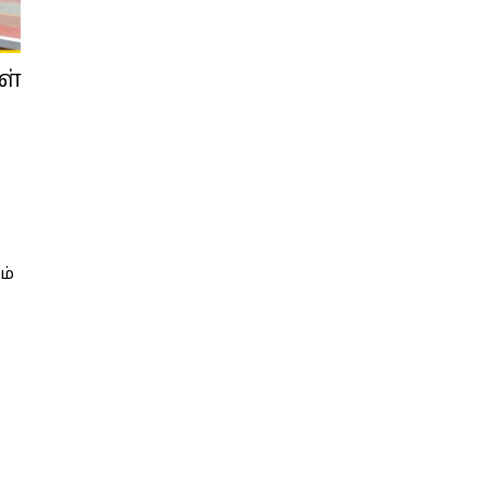
ள்
ம்