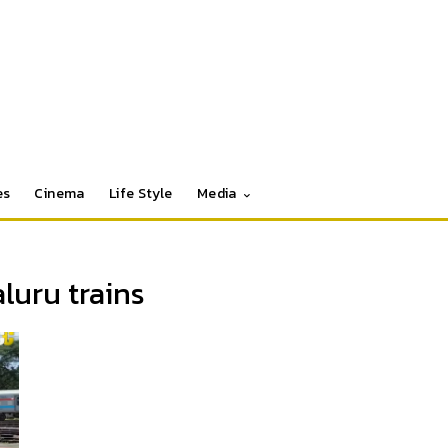
es
Cinema
Life Style
Media
uru trains