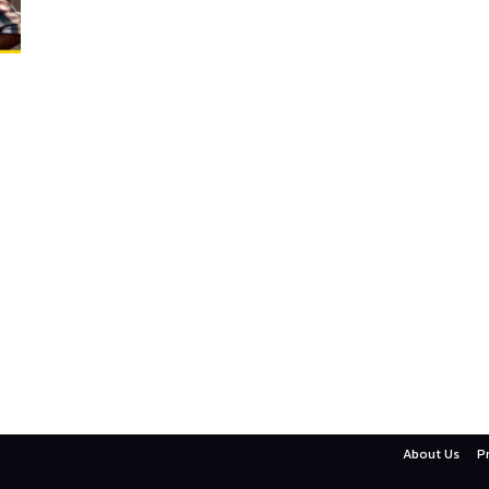
About Us
P