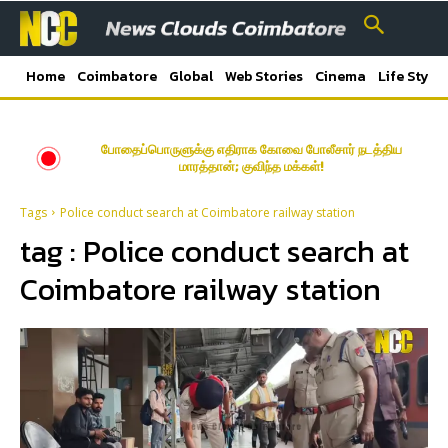
Home
Coimbatore
Global
Web Stories
Cinema
Life Style
போதைப்பொருளுக்கு எதிராக கோவை போலீசார் நடத்திய
மாரத்தான்; குவிந்த மக்கள்!
Tags
Police conduct search at Coimbatore railway station
tag :
Police conduct search at
Coimbatore railway station