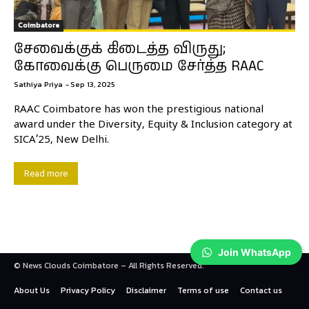
Coimbatore
சேவைக்குக் கிடைத்த விருது;
கோவைக்கு பெருமை சேர்த்த RAAC
Sathiya Priya
-
Sep 13, 2025
RAAC Coimbatore has won the prestigious national
award under the Diversity, Equity & Inclusion category at
SICA’25, New Delhi.
Read more
Join WhatsApp
© News Clouds Coimbatore – All Rights Reserved.
About Us
Privacy Policy
Disclaimer
Terms of use
Contact us