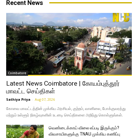
Recent News
Coimbatore
Latest News Coimbatore | கோயம்புத்தூர்
மாவட்ட செய்திகள்
Sathiya Priya
-
Aug 07, 2026
கோவை மாவட்டத்தின் முக்கிய அரசியல், குற்றம், வானிலை, போக்குவரத்து
மற்றும் உள்ளூர் நிகழ்வுகளின் உடனடி செய்திகளை அறிந்து கொள்ளுங்கள்.
வெண்டைக்காய் விலை எப்படி இருக்கும்?
விவசாயிகளுக்கு TNAU முக்கிய கணிப்பு