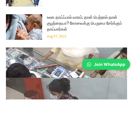
உலக தாய்ப்பால் வாரம்; தான் பெற்றால் தான்
குழந்தையா? கோவைக்கு பெருமை சேர்க்கும்
தாய்மார்கள்
Aug 07, 2026
Join WhatsApp
Coimbatore
கோவையில் செய்த தவறை உணர்ந்த
இளம்பெண்- வீடியோ காட்சிகள்…
Prakash N
-
Aug 06, 2026