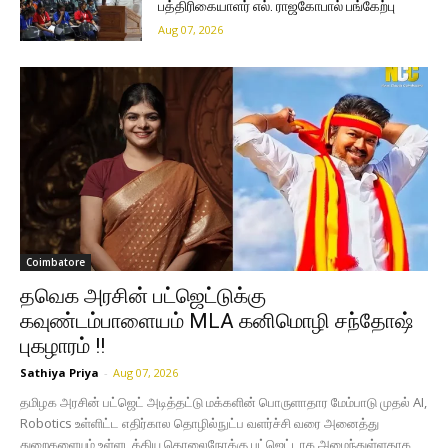
பத்திரிகையாளர் எல். ராஜகோபால் பங்கேற்பு
Aug 07, 2026
Coimbatore
தவெக அரசின் பட்ஜெட்டுக்கு
கவுண்டம்பாளையம் MLA கனிமொழி சந்தோஷ்
புகழாரம் !!
Sathiya Priya
-
Aug 07, 2026
தமிழக அரசின் பட்ஜெட் அடித்தட்டு மக்களின் பொருளாதார மேம்பாடு முதல் AI,
Robotics உள்ளிட்ட எதிர்கால தொழில்நுட்ப வளர்ச்சி வரை அனைத்து
துறைகளையும் உள்ளடக்கிய தொலைநோக்கு பட்ஜெட்டாக அமைந்துள்ளதாக