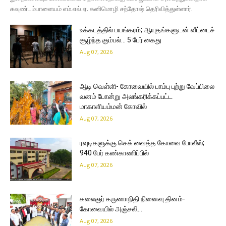
கவுண்டம்பாளையம் எம்.எல்.ஏ. கனிமொழி சந்தோஷ் தெரிவித்துள்ளார்.
உக்கடத்தில் பயங்கரம்; ஆயுதங்களுடன் வீட்டைச்
சூழ்ந்த கும்பல்… 5 பேர் கைது
Aug 07, 2026
ஆடி வெள்ளி- கோவையில் பாம்பு புற்று வேப்பிலை
வனம் போன்று அலங்கரிக்கப்பட்ட
மாகாளியம்மன் கோவில்
Aug 07, 2026
ரவுடிகளுக்கு செக் வைத்த கோவை போலீஸ்;
940 பேர் கண்காணிப்பில்
Aug 07, 2026
கலைஞர் கருணாநிதி நினைவு தினம்-
கோவையில் அஞ்சலி…
Aug 07, 2026