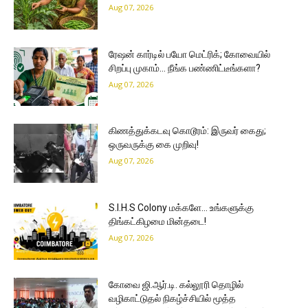
Aug 07, 2026
ரேஷன் கார்டில் பயோ மெட்ரிக்; கோவையில்
சிறப்பு முகாம்… நீங்க பண்ணிட்டீங்களா?
Aug 07, 2026
கிணத்துக்கடவு கொடூரம்: இருவர் கைது;
ஒருவருக்கு கை முறிவு!
Aug 07, 2026
S.I.H.S Colony மக்களே… உங்களுக்கு
திங்கட்கிழமை மின்தடை!
Aug 07, 2026
கோவை ஜி.ஆர்.டி. கல்லூரி தொழில்
வழிகாட்டுதல் நிகழ்ச்சியில் மூத்த