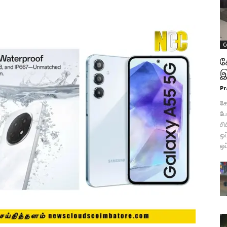
C
க
இ
Pr
கோ
போ
சி
ஒப
ஒப