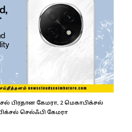
ல் பிரதான கேமரா, 2 மெகாபிக்சல்
பிக்சல் செல்ஃபி கேமரா