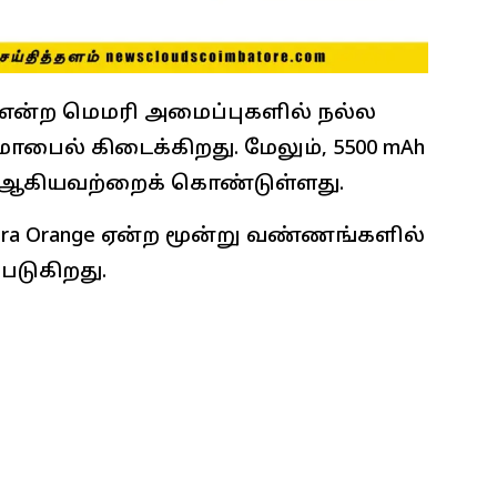
 GB என்ற மெமரி அமைப்புகளில் நல்ல
மொபைல் கிடைக்கிறது. மேலும், 5500 mAh
era ஆகியவற்றைக் கொண்டுள்ளது.
r, Ultra Orange ஏன்ற மூன்று வண்ணங்களில்
படுகிறது.