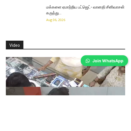
மக்களை ஏமாற்றிய பட்ஜெட்- வானதி சீனிவாசன்
கருத்து…
Aug 06, 2026
Video
Join WhatsApp
Coimbatore
கோவையில் செய்த தவறை உணர்ந்த