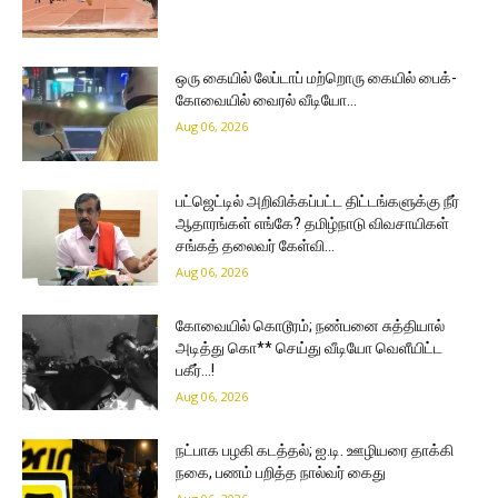
ஒரு கையில் லேப்டாப் மற்றொரு கையில் பைக்-
கோவையில் வைரல் வீடியோ…
Aug 06, 2026
பட்ஜெட்டில் அறிவிக்கப்பட்ட திட்டங்களுக்கு நீர்
ஆதாரங்கள் எங்கே? தமிழ்நாடு விவசாயிகள்
சங்கத் தலைவர் கேள்வி…
Aug 06, 2026
கோவையில் கொடூரம்; நண்பனை சுத்தியால்
அடித்து கொ** செய்து வீடியோ வெளீயிட்ட
பகீர்…!
Aug 06, 2026
நட்பாக பழகி கடத்தல்; ஐ.டி. ஊழியரை தாக்கி
நகை, பணம் பறித்த நால்வர் கைது