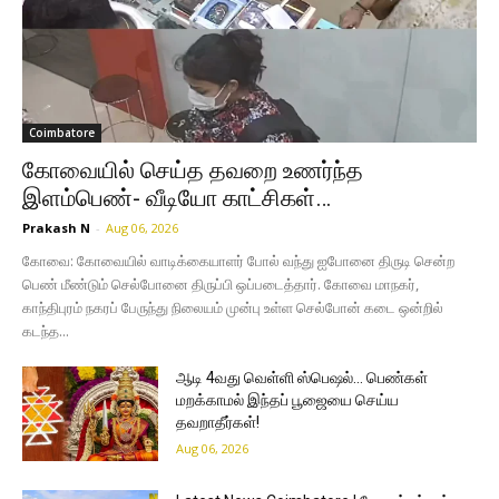
Coimbatore
கோவையில் செய்த தவறை உணர்ந்த
இளம்பெண்- வீடியோ காட்சிகள்…
Prakash N
-
Aug 06, 2026
கோவை: கோவையில் வாடிக்கையாளர் போல் வந்து ஐபோனை திருடி சென்ற
பெண் மீண்டும் செல்போனை திருப்பி ஒப்படைத்தார். கோவை மாநகர்,
காந்திபுரம் நகரப் பேருந்து நிலையம் முன்பு உள்ள செல்போன் கடை ஒன்றில்
கடந்த...
ஆடி 4வது வெள்ளி ஸ்பெஷல்… பெண்கள்
மறக்காமல் இந்தப் பூஜையை செய்ய
தவறாதீர்கள்!
Aug 06, 2026