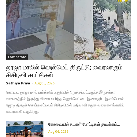
Coimbatore
லூலூ மாலில் ஹெல்மெட் திருட்டு; வைரலாகும்
சிசிடிவி காட்சிகள்
Sathiya Priya
-
Aug 06, 2026
கோவை லூலூ மால் பார்க்கிங் பகுதியில் நிறுத்தப்பட்டிருந்த இருசக்கர
வாகனத்தில் இருந்து விலை உயர்ந்த ஹெல்மெட்டை இளைஞர் - இளம்பெண்
ஜோடி திருடிச் சென்ற சம்பவம் சிசிடிவியில் பதிவாகி சமூக வலைதளங்களில்
வைரலாகி வருகிறது.
கோவையில் தடகள் போட்டிகள் துவக்கம்…
Aug 06, 2026