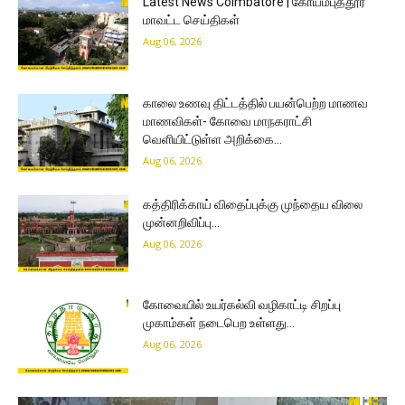
Latest News Coimbatore | கோயம்புத்தூர்
மாவட்ட செய்திகள்
Aug 06, 2026
காலை உணவு திட்டத்தில் பயன்பெற்ற மாணவ
மாணவிகள்- கோவை மாநகராட்சி
வெளியிட்டுள்ள அறிக்கை…
Aug 06, 2026
கத்திரிக்காய் விதைப்புக்கு முந்தைய விலை
முன்னறிவிப்பு…
Aug 06, 2026
கோவையில் உயர்கல்வி வழிகாட்டி சிறப்பு
முகாம்கள் நடைபெற உள்ளது…
Aug 06, 2026