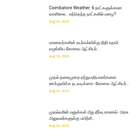
Coimbatore Weather: 6 நாட்களுக்கான
வானிலை… எந்தெந்த நாட்களில் மழை?
Aug 06, 2026
மாணவர்களின் உயர்கல்விக்கு நிதி உதவி
வழங்கிய கோவை ஆட்சியர்…
Aug 06, 2026
முதல் தலைமுறை ஏற்றுமதியாளர்களை
ஊக்குவிக்க நடவடிக்கை- கோவை ஆட்சியர்…
Aug 06, 2026
முதல்வரின் மனுக்கள் மீது தீர்வு காணல்- அரசு
அலுவலர்களுக்கு பயிற்சி…
Aug 06, 2026