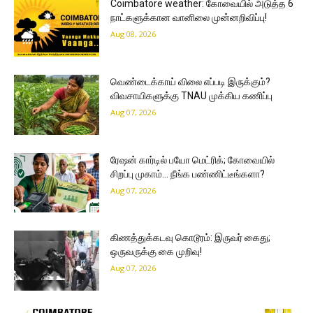
Coimbatore weather: கோவையில் அடுத்த 6
நாட்களுக்கான வானிலை முன்னறிவிப்பு!
Aug 08, 2026
வெண்டைக்காய் விலை எப்படி இருக்கும்?
விவசாயிகளுக்கு TNAU முக்கிய கணிப்பு
Aug 07, 2026
ரேஷன் கார்டில் பயோ மெட்ரிக்; கோவையில்
சிறப்பு முகாம்… நீங்க பண்ணிட்டீங்களா?
Aug 07, 2026
கிணத்துக்கடவு கொடூரம்: இருவர் கைது;
ஒருவருக்கு கை முறிவு!
Aug 07, 2026