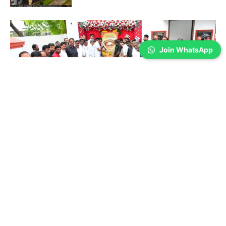
Join WhatsApp
Coimbatore
கலைஞர் கருணாநிதி நினைவு தினம்-
கோவையில் அஞ்சலி…
Prakash N
-
Aug 07, 2026
முன்னாள் முதல்வர் கலைஞர் கருணாநிதியின் 8-வது நினைவு
தினத்தையொட்டி, கோவை மாநகர் மாவட்ட திமுக சார்பில் அமைதி ஊர்வலம்
நடத்தப்பட்டு, பேரறிஞர் அண்ணா சிலை மற்றும் கலைஞரின் உருவப்படத்திற்கு
மாலை அணிவித்து மரியாதை செலுத்தப்பட்டது.