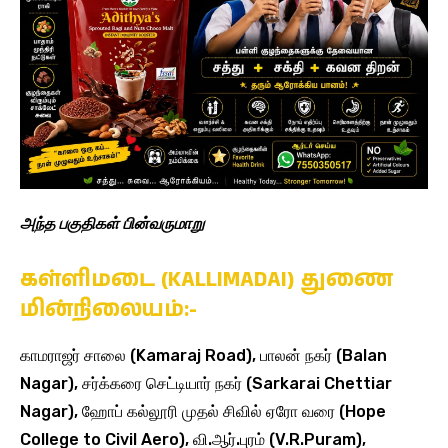
அந்த பகுதிகள் பின்வருமாறு
கள்ளிமடை (KALLIMADAI) துணை
மின்நிலையம்:-
காமராஜர் சாலை (Kamaraj Road), பாலன் நகர் (Balan
Nagar), சர்க்கரை செட்டியார் நகர் (Sarkarai Chettiar
Nagar), ஹோப் கல்லூரி முதல் சிவில் ஏரோ வரை (Hope
College to Civil Aero), வி.ஆர்.புரம் (V.R.Puram),