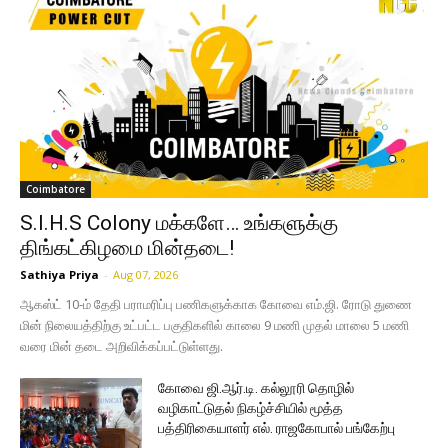
Coimbatore
S.I.H.S Colony மக்களே… உங்களுக்கு
திங்கட்கிழமை மின்தடை!
Sathiya Priya
-
Aug 07, 2026
ஆகஸ்ட் 10-ம் தேதி பராமரிப்பு பணிகளுக்காக கோவை எம்.ஜி. ரோடு துணை
மின் நிலையத்திற்கு உட்பட்ட பகுதிகளில் காலை 9 மணி முதல் மாலை 5 மணி
வரை மின் தடை அறிவிக்கப்பட்டுள்ளது.
கோவை ஜி.ஆர்.டி. கல்லூரி தொழில்
வழிகாட்டுதல் நிகழ்ச்சியில் மூத்த
பத்திரிகையாளர் எல். ராஜகோபால் பங்கேற்பு