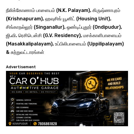
நீலிக்கோணாம் பாளையம் (N.K. Palayam), கிருஷ்ணாபுரம்
(Krishnapuram), ஹவுசிங் யூனிட் (Housing Unit),
சிங்காநல்லூர் (Singanallur), ஒண்டிப்புதூர் (Ondipudur),
ஜி.வி. ரெசிடென்சி (G.V. Residency), மசக்காளிபாளையம்
(Masakkalipalayam), உப்பிலிபாளையம் (Uppilipalayam)
& சுற்றுவட்டாரங்கள்
Advertisement