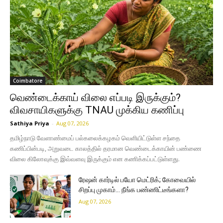
Coimbatore
வெண்டைக்காய் விலை எப்படி இருக்கும்?
விவசாயிகளுக்கு TNAU முக்கிய கணிப்பு
Sathiya Priya
-
Aug 07, 2026
தமிழ்நாடு வேளாண்மைப் பல்கலைக்கழகம் வெளியிட்டுள்ள சந்தை
கணிப்பின்படி, அறுவடை காலத்தில் தரமான வெண்டைக்காயின் பண்ணை
விலை கிலோவுக்கு இவ்வளவு இருக்கும் என கணிக்கப்பட்டுள்ளது.
ரேஷன் கார்டில் பயோ மெட்ரிக்; கோவையில்
சிறப்பு முகாம்… நீங்க பண்ணிட்டீங்களா?
Aug 07, 2026