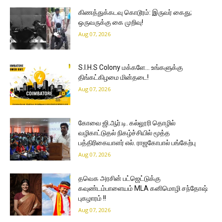
கிணத்துக்கடவு கொடூரம்: இருவர் கைது;
ஒருவருக்கு கை முறிவு!
Aug 07, 2026
S.I.H.S Colony மக்களே… உங்களுக்கு
திங்கட்கிழமை மின்தடை!
Aug 07, 2026
கோவை ஜி.ஆர்.டி. கல்லூரி தொழில்
வழிகாட்டுதல் நிகழ்ச்சியில் மூத்த
பத்திரிகையாளர் எல். ராஜகோபால் பங்கேற்பு
Aug 07, 2026
தவெக அரசின் பட்ஜெட்டுக்கு
கவுண்டம்பாளையம் MLA கனிமொழி சந்தோஷ்
புகழாரம் !!
Aug 07, 2026