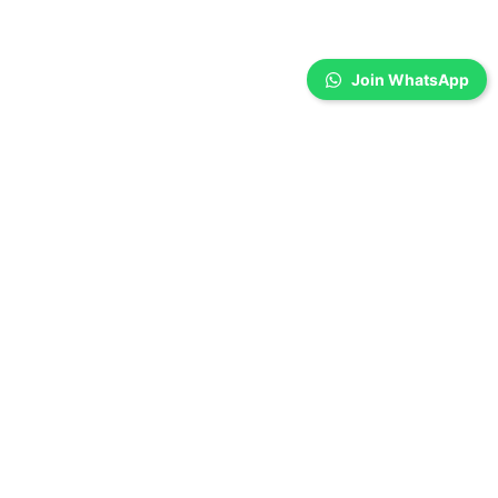
Join WhatsApp
Coimbatore
உக்கடத்தில் பயங்கரம்; ஆயுதங்களுடன் வீட்டைச்
சூழ்ந்த கும்பல்… 5 பேர் கைது
Sathiya Priya
-
Aug 07, 2026
உக்கடம் பகுதியில் நள்ளிரவில் வாலிபரின் வீட்டை ஆயுதங்களுடன்
முற்றுகையிட்டு கொலை மிரட்டல் விடுத்த சம்பவத்தில் 5 பேரை போலீசார் கைது
செய்து சிறையில் அடைத்தனர். இந்த சம்பவம் அப்பகுதியில் பெரும் பரபரப்பை
ஏற்படுத்தியுள்ளது.
ஆடி வெள்ளி- கோவையில் பாம்பு புற்று வேப்பிலை