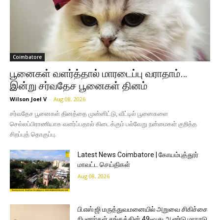
Coimbatore
பூனைகள் வளர்த்தால் மாரடைப்பு வராதாம்…
இன்று சர்வதேச பூனைகள் தினம்
Wilson Joel V
-
Aug 08, 2026
சர்வதேச பூனைகள் தினத்தை முன்னிட்டு, வீட்டில் பூனைகளை
செல்லப்பிராணியாக வளர்ப்பதால் கிடைக்கும் பல்வேறு நன்மைகள் குறித்த
சிறப்புத் தொகுப்பு.
Latest News Coimbatore | கோயம்புத்தூர்
மாவட்ட செய்திகள்
Aug 08, 2026
பி.எஸ்.ஜி மருத்துவமனையில் அறுவை சிகிச்சை
நிபுணர்கள் சங்கத்தின் 49-வது ஆண்டு மாநாடு