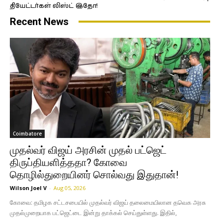
தியேட்டர்கள் லிஸ்ட் இதோ!
Recent News
Coimbatore
முதல்வர் விஜய் அரசின் முதல் பட்ஜெட்
திருப்தியளித்ததா? கோவை
தொழில்துறையினர் சொல்வது இதுதான்!
Wilson Joel V
-
Aug 05, 2026
கோவை: தமிழக சட்டசபையில் முதல்வர் விஜய் தலைமையிலான தவெக அரசு
முதல்முறையாக பட்ஜெட்டை இன்று தாக்கல் செய்துள்ளது. இதில்,