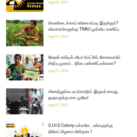
Aug 08, 2026
வெண்டைக்காய் விலை எப்படி இருக்கும்?
விவசாயிகளுக்கு TNAU முக்கிய கணிப்பு
Aug 07, 2026
ரேஷன் கார்டில் பயோ மெட்ரிக்; கோவையில்
சிறப்பு முகாம்… நீங்க பண்ணிட்டீங்களா?
Aug 07, 2026
கிணத்துக்கடவு கொடூரம்: இருவர் கைது;
ஒருவருக்கு கை முறிவு!
Aug 07, 2026
S.I.H.S Colony மக்களே… உங்களுக்கு
திங்கட்கிழமை மின்தடை!