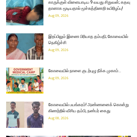
காருக்குள் விளையாடிய 9 வயது சிறுவன்; கதவு
தானாக மூடியதால் மூச்சுத்திணறி உயிரிழப்பு!
Aug 09, 2026
இறப்பிலும் இணை பிரியாத தம்பதி; கோவையில்
நெகிழ்ச்சி
Aug 09, 2026
கோவையில் நாளை குடற்புழு நீக்க முகாம்…
Aug 09, 2026
கோவையில் பயங்கரம்! அண்ணனைக் கொன்று
கிணற்றில் வீசிய தம்பி, நண்பர் கைது
Aug 08, 2026