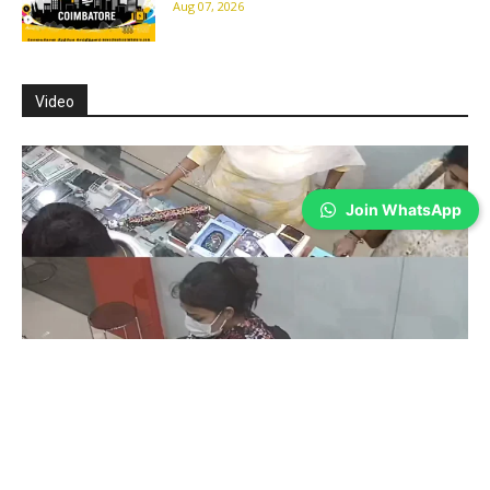
Aug 07, 2026
Video
Join WhatsApp
Coimbatore
கோவையில் செய்த தவறை உணர்ந்த
இளம்பெண்- வீடியோ காட்சிகள்…
Prakash N
-
Aug 06, 2026
கோவை காந்திபுரம் செல்போன் கடையில் வாடிக்கையாளர் போல் நடித்து