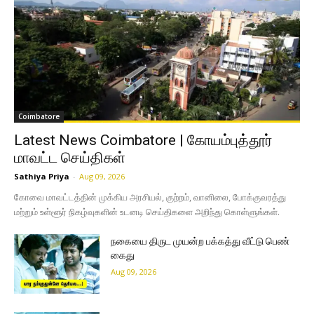
Coimbatore
Latest News Coimbatore | கோயம்புத்தூர்
மாவட்ட செய்திகள்
Sathiya Priya
-
Aug 09, 2026
கோவை மாவட்டத்தின் முக்கிய அரசியல், குற்றம், வானிலை, போக்குவரத்து
மற்றும் உள்ளூர் நிகழ்வுகளின் உடனடி செய்திகளை அறிந்து கொள்ளுங்கள்.
நகையை திருட முயன்ற பக்கத்து வீட்டு பெண்
கைது
Aug 09, 2026