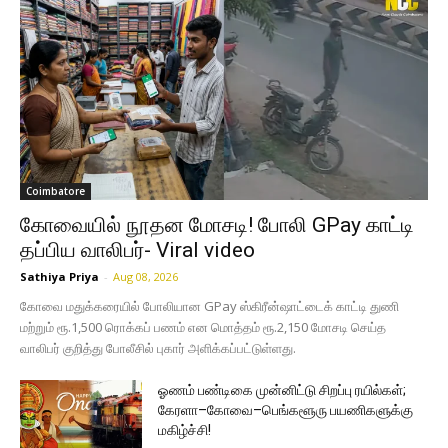
Coimbatore
கோவையில் நூதன மோசடி! போலி GPay காட்டி
தப்பிய வாலிபர்- Viral video
Sathiya Priya
-
Aug 08, 2026
கோவை மதுக்கரையில் போலியான GPay ஸ்கிரீன்ஷாட்டைக் காட்டி துணி
மற்றும் ரூ.1,500 ரொக்கப் பணம் என மொத்தம் ரூ.2,150 மோசடி செய்த
வாலிபர் குறித்து போலீசில் புகார் அளிக்கப்பட்டுள்ளது.
ஓணம் பண்டிகை முன்னிட்டு சிறப்பு ரயில்கள்;
கேரளா–கோவை–பெங்களூரு பயணிகளுக்கு
மகிழ்ச்சி!