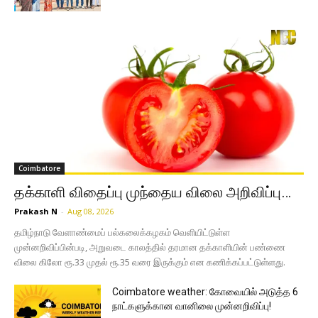
Coimbatore
தக்காளி விதைப்பு முந்தைய விலை அறிவிப்பு…
Prakash N
-
Aug 08, 2026
தமிழ்நாடு வேளாண்மைப் பல்கலைக்கழகம் வெளியிட்டுள்ள
முன்னறிவிப்பின்படி, அறுவடை காலத்தில் தரமான தக்காளியின் பண்ணை
விலை கிலோ ரூ.33 முதல் ரூ.35 வரை இருக்கும் என கணிக்கப்பட்டுள்ளது.
Coimbatore weather: கோவையில் அடுத்த 6
நாட்களுக்கான வானிலை முன்னறிவிப்பு!