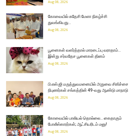
Aug 08, 2026
கோவையில் சுதேசி மேளா நிகழ்ச்சி
துவங்கியது…
Aug 08, 2026
பூனைகள் வளர்த்தால் மாரடைப்பு வராதாம்…
இன்று சர்வதேச பூனைகள் தினம்
Aug 08, 2026
பி.எஸ்.ஜி மருத்துவமனையில் அறுவை சிகிச்சை
நிபுணர்கள் சங்கத்தின் 49-வது ஆண்டு மாநாடு
Aug 08, 2026
கோவையில் பாலியல் தொல்லை… கைதாகும்
போலீஸ்காரர்கள்; ஆட்சியரிடம் மனு!
Aug 08, 2026