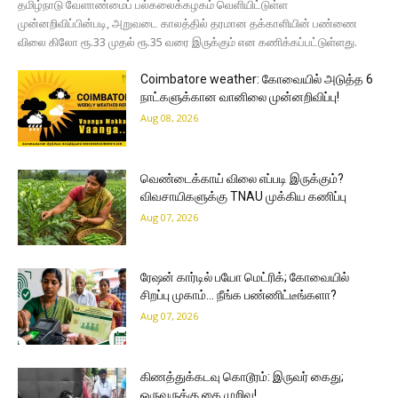
தமிழ்நாடு வேளாண்மைப் பல்கலைக்கழகம் வெளியிட்டுள்ள
முன்னறிவிப்பின்படி, அறுவடை காலத்தில் தரமான தக்காளியின் பண்ணை
விலை கிலோ ரூ.33 முதல் ரூ.35 வரை இருக்கும் என கணிக்கப்பட்டுள்ளது.
Coimbatore weather: கோவையில் அடுத்த 6
நாட்களுக்கான வானிலை முன்னறிவிப்பு!
Aug 08, 2026
வெண்டைக்காய் விலை எப்படி இருக்கும்?
விவசாயிகளுக்கு TNAU முக்கிய கணிப்பு
Aug 07, 2026
ரேஷன் கார்டில் பயோ மெட்ரிக்; கோவையில்
சிறப்பு முகாம்… நீங்க பண்ணிட்டீங்களா?
Aug 07, 2026
கிணத்துக்கடவு கொடூரம்: இருவர் கைது;
ஒருவருக்கு கை முறிவு!