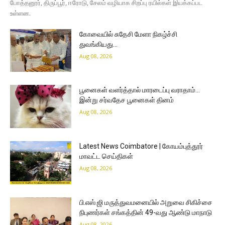
போத்தனூர், திருப்பூர், ஈரோடு, சேலம் வழியாக சிறப்பு ரயில்கள் இயக்கப்பட
உள்ளன.
கோவையில் சுதேசி மேளா நிகழ்ச்சி
துவங்கியது…
Aug 08, 2026
பூனைகள் வளர்த்தால் மாரடைப்பு வராதாம்…
இன்று சர்வதேச பூனைகள் தினம்
Aug 08, 2026
Latest News Coimbatore | கோயம்புத்தூர்
மாவட்ட செய்திகள்
Aug 08, 2026
பி.எஸ்.ஜி மருத்துவமனையில் அறுவை சிகிச்சை
நிபுணர்கள் சங்கத்தின் 49-வது ஆண்டு மாநாடு
Aug 08, 2026