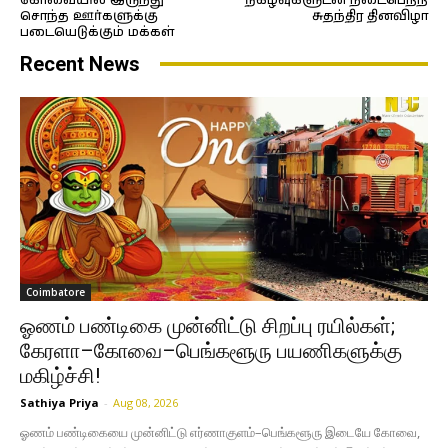
கோவையில் இருந்து
நிகழ்வுகளுடன் நடைபெற்ற
சொந்த ஊர்களுக்கு
சுதந்திர தினவிழா
படையெடுக்கும் மக்கள்
Recent News
Coimbatore
ஓணம் பண்டிகை முன்னிட்டு சிறப்பு ரயில்கள்;
கேரளா–கோவை–பெங்களூரு பயணிகளுக்கு
மகிழ்ச்சி!
Sathiya Priya
-
Aug 08, 2026
ஓணம் பண்டிகையை முன்னிட்டு எர்ணாகுளம்–பெங்களூரு இடையே கோவை,