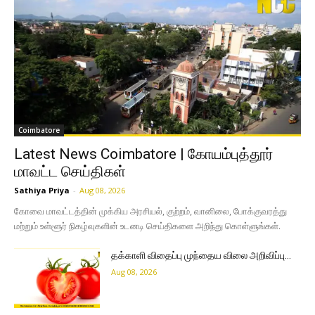
Coimbatore
Latest News Coimbatore | கோயம்புத்தூர்
மாவட்ட செய்திகள்
Sathiya Priya
-
Aug 08, 2026
கோவை மாவட்டத்தின் முக்கிய அரசியல், குற்றம், வானிலை, போக்குவரத்து
மற்றும் உள்ளூர் நிகழ்வுகளின் உடனடி செய்திகளை அறிந்து கொள்ளுங்கள்.
தக்காளி விதைப்பு முந்தைய விலை அறிவிப்பு…
Aug 08, 2026