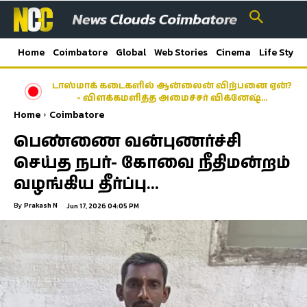
Home
Coimbatore
Global
Web Stories
Cinema
Life Style
டாஸ்மாக் கடைகளில் ஆன்லைன் விற்பனை ஏன்?
- விளக்கமளித்த அமைச்சர் விக்னேஷ்…
Home
Coimbatore
பெண்ணை வன்புணர்ச்சி
செய்த நபர்- கோவை நீதிமன்றம்
வழங்கிய தீர்ப்பு…
By
Prakash N
Jun 17, 2026 04:05 PM