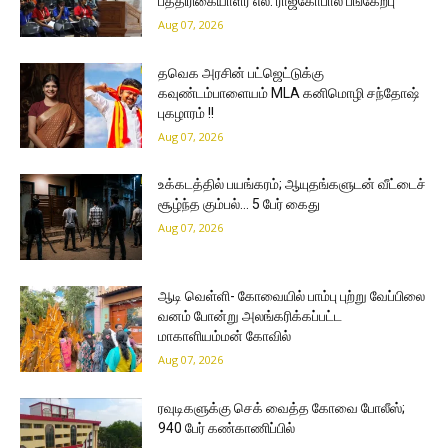
பத்திரிகையாளர் எல். ராஜகோபால் பங்கேற்பு
Aug 07, 2026
தவெக அரசின் பட்ஜெட்டுக்கு
கவுண்டம்பாளையம் MLA கனிமொழி சந்தோஷ்
புகழாரம் !!
Aug 07, 2026
உக்கடத்தில் பயங்கரம்; ஆயுதங்களுடன் வீட்டைச்
சூழ்ந்த கும்பல்… 5 பேர் கைது
Aug 07, 2026
ஆடி வெள்ளி- கோவையில் பாம்பு புற்று வேப்பிலை
வனம் போன்று அலங்கரிக்கப்பட்ட
மாகாளியம்மன் கோவில்
Aug 07, 2026
ரவுடிகளுக்கு செக் வைத்த கோவை போலீஸ்;
940 பேர் கண்காணிப்பில்