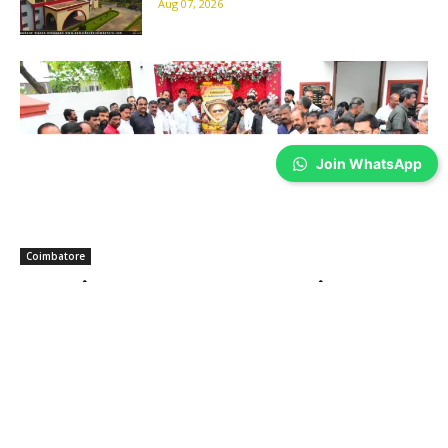
Aug 07, 2026
Join WhatsApp
Coimbatore
கலைஞர் கருணாநிதி நினைவு தினம்-
கோவையில் அஞ்சலி…
Prakash N
-
Aug 07, 2026
முன்னாள் முதல்வர் கலைஞர் கருணாநிதியின் 8-வது நினைவு
தினத்தையொட்டி, கோவை மாநகர் மாவட்ட திமுக சார்பில் அமைதி ஊர்வலம்
நடத்தப்பட்டு, பேரறிஞர் அண்ணா சிலை மற்றும் கலைஞரின் உருவப்படத்திற்கு
மாலை அணிவித்து மரியாதை செலுத்தப்பட்டது.