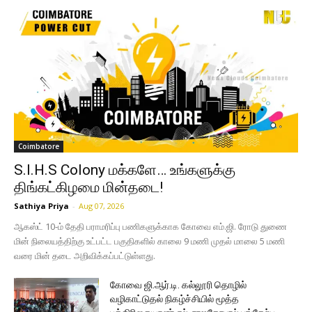
Coimbatore
S.I.H.S Colony மக்களே… உங்களுக்கு
திங்கட்கிழமை மின்தடை!
Sathiya Priya
-
Aug 07, 2026
ஆகஸ்ட் 10-ம் தேதி பராமரிப்பு பணிகளுக்காக கோவை எம்.ஜி. ரோடு துணை
மின் நிலையத்திற்கு உட்பட்ட பகுதிகளில் காலை 9 மணி முதல் மாலை 5 மணி
வரை மின் தடை அறிவிக்கப்பட்டுள்ளது.
கோவை ஜி.ஆர்.டி. கல்லூரி தொழில்
வழிகாட்டுதல் நிகழ்ச்சியில் மூத்த