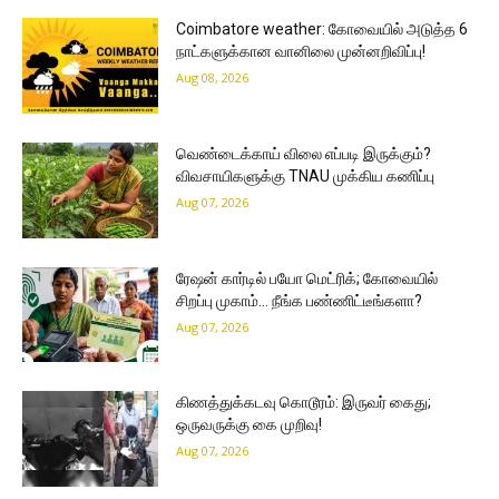
Coimbatore weather: கோவையில் அடுத்த 6
நாட்களுக்கான வானிலை முன்னறிவிப்பு!
Aug 08, 2026
வெண்டைக்காய் விலை எப்படி இருக்கும்?
விவசாயிகளுக்கு TNAU முக்கிய கணிப்பு
Aug 07, 2026
ரேஷன் கார்டில் பயோ மெட்ரிக்; கோவையில்
சிறப்பு முகாம்… நீங்க பண்ணிட்டீங்களா?
Aug 07, 2026
கிணத்துக்கடவு கொடூரம்: இருவர் கைது;
ஒருவருக்கு கை முறிவு!
Aug 07, 2026