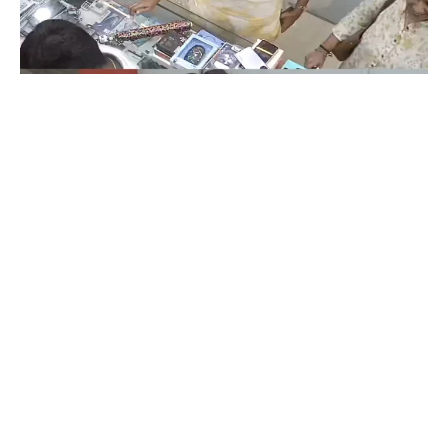
Coimbatore
கோவையில் செய்த தவறை உணர்ந்த
இளம்பெண்- வீடியோ காட்சிகள்…
Prakash N
-
Aug 06, 2026
கோவை: கோவையில் வாடிக்கையாளர் போல் வந்து ஐபோனை திருடி சென்ற
பெண் மீண்டும் செல்போனை திருப்பி ஒப்படைத்தார். கோவை மாநகர்,
காந்திபுரம் நகரப் பேருந்து நிலையம் முன்பு உள்ள செல்போன் கடை ஒன்றில்
கடந்த...
ஒரு கையில் லேப்டாப் மற்றொரு கையில் பைக்-
கோவையில் வைரல் வீடியோ…
Aug 06, 2026