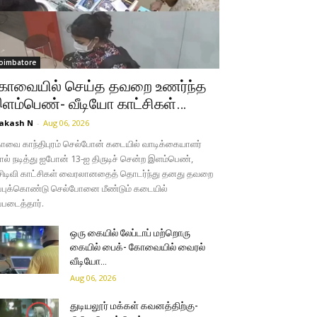
oimbatore
ோவையில் செய்த தவறை உணர்ந்த
ளம்பெண்- வீடியோ காட்சிகள்…
akash N
-
Aug 06, 2026
வை காந்திபுரம் செல்போன் கடையில் வாடிக்கையாளர்
ல் நடித்து ஐபோன் 13-ஐ திருடிச் சென்ற இளம்பெண்,
சிடிவி காட்சிகள் வைரலானதைத் தொடர்ந்து தனது தவறை
்புக்கொண்டு செல்போனை மீண்டும் கடையில்
்படைத்தார்.
ஒரு கையில் லேப்டாப் மற்றொரு
கையில் பைக்- கோவையில் வைரல்
வீடியோ…
Aug 06, 2026
துடியலூர் மக்கள் கவனத்திற்கு-