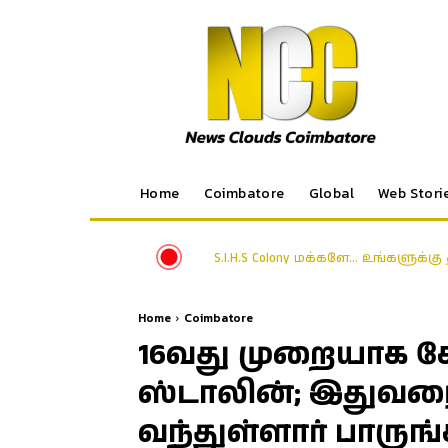
Home
Coimbatore
Global
Web Stori
S.I.H.S Colony மக்களே… உங்களுக்க
Home
Coimbatore
16வது முறையாக க
ஸ்டாலின்; இதுவர
வந்துள்ளார் பாருங்