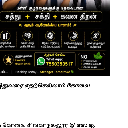
ல் இதுவரை எதற்கெல்லாம் கோவை
கோவை சிங்காநல்லூர் இ.எஸ்.ஐ.