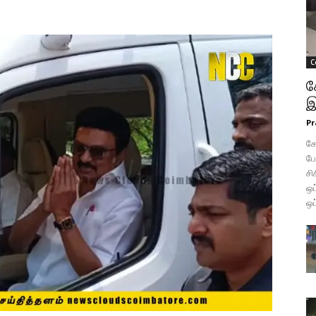
C
க
இ
Pr
கோ
போ
சி
ஒப
ஒப