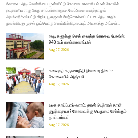
கோவை: ஆடி வெள்ளியை முன்னிட்டு கோவை மாகாளியம்மன் கோவில்
நவதானிய ராகு கேது சர்ப்பங்களாலும், வேப்பிலை வனத்தாலும்
அலங்கரிக்கப்பட்டு சிறப்பு பூஜைகள் மேற்கொள்ளப்பட்டன. ஆடி மாதம்
துவங்கியது முதல் ஒவ்வொரு வெள்ளிக்கிழமையும் அனைத்து அம்மன்...
ரவுடிகளுக்கு செக் வைத்த கோவை போலீஸ்;
940 பேர் கண்காணிப்பில்
Aug 07, 2026
கலைஞர் கருணாநிதி நினைவு தினம்-
கோவையில் அஞ்சலி…
Aug 07, 2026
உலக தாய்ப்பால் வாரம்; தான் பெற்றால் தான்
குழந்தையா? கோவைக்கு பெருமை சேர்க்கும்
தாய்மார்கள்
Aug 07, 2026