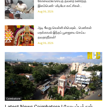
கோவையில் செய்த தவறை உணர்ந்த
இளம்பெண்- வீடியோ காட்சிகள்…
Aug 06, 2026
ஆடி 4வது வெள்ளி ஸ்பெஷல்… பெண்கள்
மறக்காமல் இந்தப் பூஜையை செய்ய
தவறாதீர்கள்!
Aug 06, 2026
Coimbatore
Latest News Coimbatore | கோயம்புத்தூர்