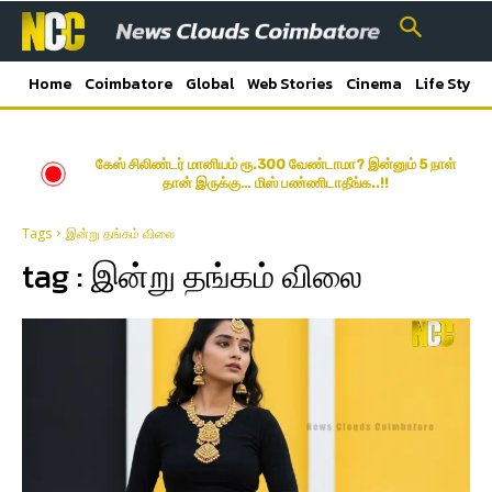
Home
Coimbatore
Global
Web Stories
Cinema
Life Style
கேஸ் சிலிண்டர் மானியம் ரூ.300 வேண்டாமா? இன்னும் 5 நாள்
தான் இருக்கு… மிஸ் பண்ணிடாதீங்க..!!
Tags
இன்று தங்கம் விலை
tag :
இன்று தங்கம் விலை