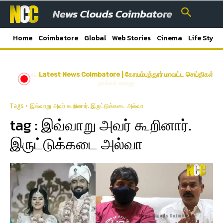
Home
Coimbatore
Global
Web Stories
Cinema
Life Style
நட்பாக பழகி கடத்தல்; ஐ.டி. ஊழியரை தாக்கி நகை, பணம் பறித்த
Latest News Coimbatore | கோயம்புத்தூர் மாவட்ட செய்திகள்
நால்வர் கைது
Tags
இவ்வாறு அவர் கூறினார். இருட்டுக்கடை அல்வா
tag :
இவ்வாறு அவர் கூறினார்.
இருட்டுக்கடை அல்வா