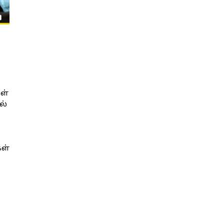
ள்
ல்
கள்