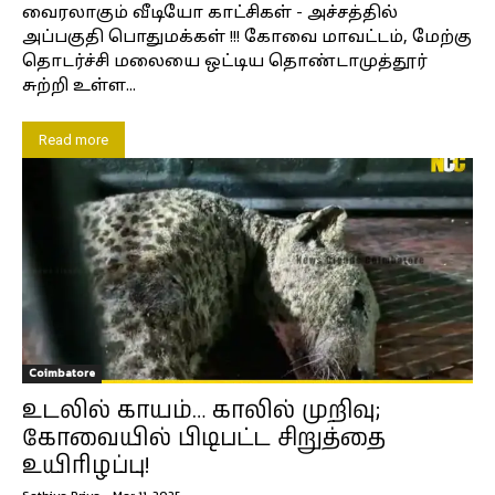
வைரலாகும் வீடியோ காட்சிகள் - அச்சத்தில்
அப்பகுதி பொதுமக்கள் !!! கோவை மாவட்டம், மேற்கு
தொடர்ச்சி மலையை ஒட்டிய தொண்டாமுத்தூர்
சுற்றி உள்ள...
Read more
Coimbatore
உடலில் காயம்… காலில் முறிவு;
கோவையில் பிடிபட்ட சிறுத்தை
உயிரிழப்பு!
Sathiya Priya
-
Mar 11, 2025