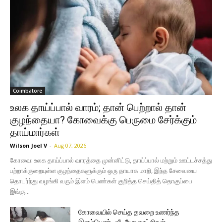
Coimbatore
உலக தாய்ப்பால் வாரம்; தான் பெற்றால் தான்
குழந்தையா? கோவைக்கு பெருமை சேர்க்கும்
தாய்மார்கள்
Wilson Joel V
-
Aug 07, 2026
கோவை: உலக தாய்ப்பால் வாரத்தை முன்னிட்டு, தாய்ப்பால் மற்றும் ஊட்டச்சத்து
பற்றாக்குறையுள்ள குழந்தைகளுக்கும் ஒரு தாயாக மாறி, இந்த சேவையை
தொடர்ந்து வழங்கி வரும் இளம் பெண்கள் குறித்த செய்தித் தொகுப்பை
இங்கு...
கோவையில் செய்த தவறை உணர்ந்த
இளம்பெண்- வீடியோ காட்சிகள்…