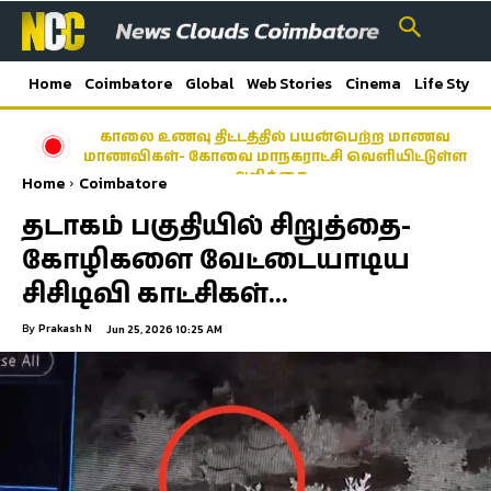
Home
Coimbatore
Global
Web Stories
Cinema
Life Style
காலை உணவு திட்டத்தில் பயன்பெற்ற மாணவ
மாணவிகள்- கோவை மாநகராட்சி வெளியிட்டுள்ள
அறிக்கை…
Home
Coimbatore
தடாகம் பகுதியில் சிறுத்தை-
கோழிகளை வேட்டையாடிய
சிசிடிவி காட்சிகள்…
By
Prakash N
Jun 25, 2026 10:25 AM