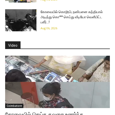
கோவையில் கொடூரம்; நண்பனை சுத்தியால்
அடித்து கொ** செய்து வீடியோ வெளீயிட்ட
பகீர்…!
Aug 06, 2026
Video
Coimbatore
கோவையில் செய்த தவறை உணர்ந்த