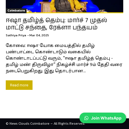
Coimbatore
ஈஷா தமிழ்த் தெம்பு: மார்ச் 7 முதல்
மாட்டு சந்தை, ரேக்ளா பந்தயம்
Sathiya Priya
-
Mar 04, 2025
கோவை: ஈஷா யோக மையத்தில் தமிழ்
பண்பாட்டை கொண்டாடும் வகையில்
கொண்டாடப்பட்டு வரும், "ஈஷா தமிழ்த் தெம்பு -
தமிழ் மண் திருவிழா" நிகழ்ச்சி மார்ச் 9ம் தேதி வரை
நடைபெறுகிறது. இது தொடர்பான...
Read more
Join WhatsApp
© News Clouds Coimbatore – All Rights Reserved.