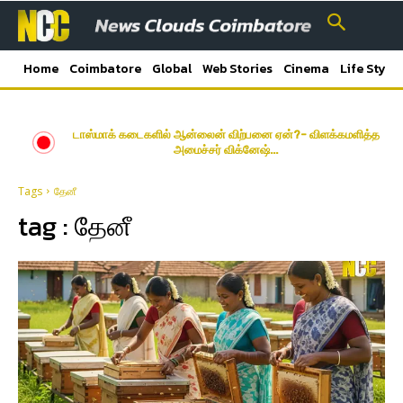
Home
Coimbatore
Global
Web Stories
Cinema
Life Style
டாஸ்மாக் கடைகளில் ஆன்லைன் விற்பனை ஏன்?- விளக்கமளித்த
அமைச்சர் விக்னேஷ்…
Tags
தேனீ
tag :
தேனீ