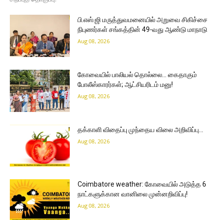
பி.எஸ்.ஜி மருத்துவமனையில் அறுவை சிகிச்சை
நிபுணர்கள் சங்கத்தின் 49-வது ஆண்டு மாநாடு
Aug 08, 2026
கோவையில் பாலியல் தொல்லை… கைதாகும்
போலீஸ்காரர்கள்; ஆட்சியரிடம் மனு!
Aug 08, 2026
தக்காளி விதைப்பு முந்தைய விலை அறிவிப்பு…
Aug 08, 2026
Coimbatore weather: கோவையில் அடுத்த 6
நாட்களுக்கான வானிலை முன்னறிவிப்பு!
Aug 08, 2026