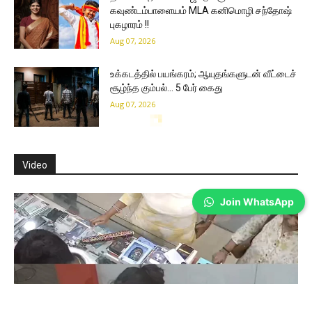
கவுண்டம்பாளையம் MLA கனிமொழி சந்தோஷ்
புகழாரம் !!
Aug 07, 2026
உக்கடத்தில் பயங்கரம்; ஆயுதங்களுடன் வீட்டைச்
சூழ்ந்த கும்பல்… 5 பேர் கைது
Aug 07, 2026
Join WhatsApp
Coimbatore
ஆடி வெள்ளி- கோவையில் பாம்பு புற்று வேப்பிலை