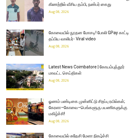
கிணற்றில் வீசிய தம்பி, நண்பர் கைது
Aug 08, 2026
கோவையில் நூதன மோசடி! போலி GPay காட்டி
தப்பிய வாலிபர்- Viral video
Aug 08, 2026
Latest News Coimbatore | கோயம்புத்தூர்
மாவட்ட செய்திகள்
Aug 08, 2026
ஓணம் பண்டிகை முன்னிட்டு சிறப்பு ரயில்கள்;
கேரளா–கோவை–பெங்களூரு பயணிகளுக்கு
மகிழ்ச்சி!
Aug 08, 2026
கோவையில் சுதேசி மேளா நிகழ்ச்சி