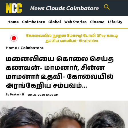
Home
Coimbatore
Global
Web Stories
Cinema
Life Style
கோவையில் நூதன மோசடி! போலி GPay காட்டி
Latest News Coimbatore | கோயம்புத்தூர் மாவட்ட
தப்பிய வாலிபர்- Viral video
செய்திகள்
Home
Coimbatore
மனைவியை கொலை செய்த
கணவன்- மாமனார், சின்ன
மாமனார் உதவி- கோவையில்
அரங்கேறிய சம்பவம்…
By
Prakash N
Jun 25, 2026 10:05 AM