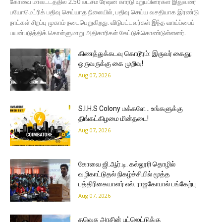
கோவை மாவட்டத்தில் 2.50 லட்சம் ரேஷன் கார்டு உறுப்பினர்கள் இதுவரை
பயோமெட்ரிக் பதிவு செய்யாத நிலையில், பதிவு செய்ய வசதியாக இரண்டு
நாட்கள் சிறப்பு முகாம் நடைபெறுகிறது. விடுபட்டவர்கள் இந்த வாய்ப்பைப்
பயன்படுத்திக் கொள்ளுமாறு அதிகாரிகள் கேட்டுக்கொண்டுள்ளனர்.
கிணத்துக்கடவு கொடூரம்: இருவர் கைது;
ஒருவருக்கு கை முறிவு!
Aug 07, 2026
S.I.H.S Colony மக்களே… உங்களுக்கு
திங்கட்கிழமை மின்தடை!
Aug 07, 2026
கோவை ஜி.ஆர்.டி. கல்லூரி தொழில்
வழிகாட்டுதல் நிகழ்ச்சியில் மூத்த
பத்திரிகையாளர் எல். ராஜகோபால் பங்கேற்பு
Aug 07, 2026
தவெக அரசின் பட்ஜெட்டுக்கு