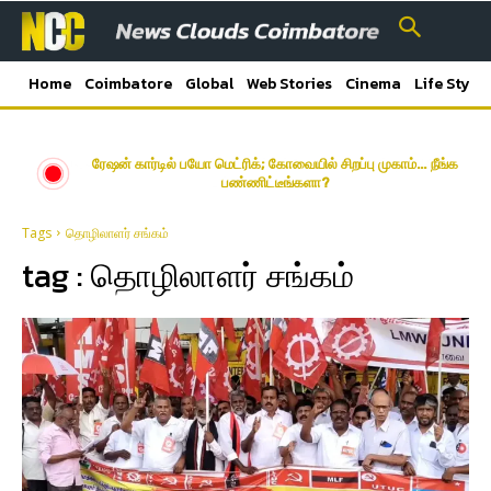
Home
Coimbatore
Global
Web Stories
Cinema
Life Style
ரேஷன் கார்டில் பயோ மெட்ரிக்; கோவையில் சிறப்பு முகாம்… நீங்க
பண்ணிட்டீங்களா?
Tags
தொழிலாளர் சங்கம்
tag :
தொழிலாளர் சங்கம்