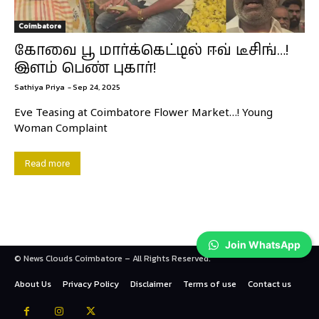
Coimbatore
கோவை பூ மார்க்கெட்டில் ஈவ் டீசிங்…!
இளம் பெண் புகார்!
Sathiya Priya
-
Sep 24, 2025
Eve Teasing at Coimbatore Flower Market…! Young
Woman Complaint
Read more
Join WhatsApp
© News Clouds Coimbatore – All Rights Reserved.
About Us
Privacy Policy
Disclaimer
Terms of use
Contact us