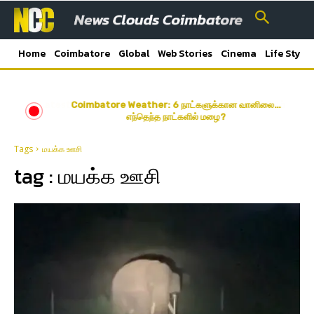
Home
Coimbatore
Global
Web Stories
Cinema
Life Style
Latest News Coimbatore | கோயம்புத்தூர் மாவட்ட செய்திகள்
Coimbatore Weather: 6 நாட்களுக்கான வானிலை…
எந்தெந்த நாட்களில் மழை?
Tags
மயக்க ஊசி
tag :
மயக்க ஊசி