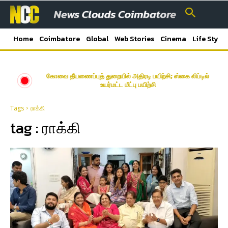
Home
Coimbatore
Global
Web Stories
Cinema
Life Style
கோவை தீயணைப்புத் துறையில் அதிரடி பயிற்சி; ஸ்கை லிப்டில்
உயர்மட்ட மீட்பு பயிற்சி
Tags
ராக்கி
tag :
ராக்கி