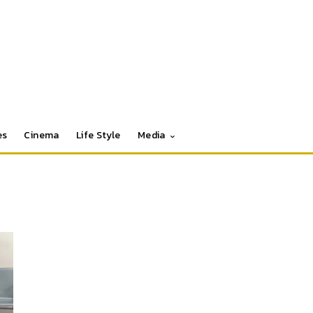
es
Cinema
Life Style
Media